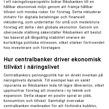
I ett näringslivsperspektiv bidrar Riksbanken till en
hållbar ekonomisk miljö genom att främja hållbar
tillväxt och minska risker för företag. Detta inkluderar
initiativ för digitala betalningar och finansiell
inkludering, som underlättar för små och medelstora
företag att delta i den globala ekonomin. Genom sin
oberoende ställning säkerställer Riksbanken att beslut
tas baserat på långsiktig stabilitet snarare än
kortsiktiga politiska intressen, vilket stärker förtroendet
hos investerare och företagare.
Hur centralbanker driver ekonomisk
tillväxt i näringslivet
Centralbankers penningpolitik har en direkt inverkan på
näringslivets dynamik. Till exempel kan en sänkt
reporänta av Riksbanken leda till lägre låneräntor, vilket
uppmuntrar företag att investera i ny teknik och
expansion. Detta skapar en positiv spiral av jobb,
konsumtion och tillväxt. Samtidigt övervakar
centralbanken marknaden för att förhindra bubblor,